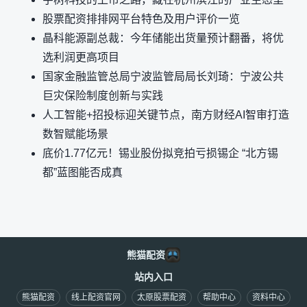
股票配资排排网平台特色及用户评价一览
晶科能源副总裁：今年储能出货量预计翻番，将优
选利润更高项目
国家金融监管总局宁波监管局局长刘琦：宁波公共
巨灾保险制度创新与实践
人工智能+招投标迎关键节点，南方财经AI智审打造
数智赋能场景
底价1.77亿元！锡业股份拟竞拍亏损锡企 “北方锡
都”蓝图能否成真
熊猫配资
站内入口
熊猫配资
线上配资官网
太原股票配资
帮助中心
资料中心