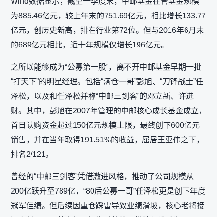
Wind数据显示，截至一季度末，中邮基金在管基金规模
为885.46亿元，较上年末的751.69亿元，相比增长133.77
亿元，创历史新高，排在行业第72位。但与2016年6月末
的689亿元相比，近十年规模仅增长196亿元。
之所以能够成为“公募第一股”，离不开中邮基金早期一批
“打天下”的明星经理。包括“满仓一哥”彭旭、“刀锋战士”任
泽松，以及和任泽松并称“中邮三剑客”的邓立新、许进
财。其中，彭旭在2007年管理的中邮核心成长基金成立，
首日认购资金超过150亿元规模上限，最终创下600亿元
销售，并在当年取得191.51%的收益，屈居王亚伟之下，
排名2/121。
曾经的“中邮三剑客”凭借激进风格，推动了公司规模从
200亿跃升至789亿，“80后公募一哥”任泽松更是创下年度
冠军佳绩。但后续因重仓踩雷导致业绩滑坡，核心老将接