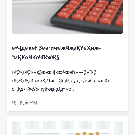
е•ҶдёҡеҒҘеә·йҷ©жҸҗеҚҮеҲӣж–
°иҚҜеҸҜеҸҠжҖ§
гҖҖгҖҖжқҘжәҗпјҡз»ҸжөҺж—ҘжҠҘ
гҖҖгҖҖ5жңҲ21ж—ҘпјҢз”ұ дёӯеӣҪдәәеҜҝ
еҶҚдҝқйҷ©жңүйҷҗиҙЈд»»е…
线上配资官网